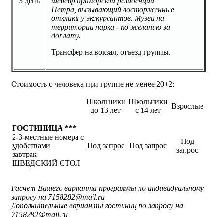
3 день
шедевр приморской резиденции
Петра, вызывающий восторженные
отклики у экскурсантов. Музеи на
территории парка - по желанию за
доплату.
Трансфер на вокзал, отъезд группы.
Стоимость с человека при группе не менее 20+2:
Школьники
Школьники
Взрослые
до 13 лет
с 14 лет
ГОСТИНИЦА ***
2-3-местные номера с
Под
удобствами
Под запрос
Под запрос
запрос
завтрак
ШВЕДСКИЙ СТОЛ
Расчет Вашего варианта программы по индивидуальному
запросу на 7158282@mail.ru
Дополнительные варианты гостиниц по запросу на
7158282@mail.ru