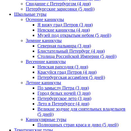
Свидание с Петербургом (4 дня)
Петербургские зарисовки (5 дней)
Школьные туры
Осенние каникулы
Я вижу град Петров (3 дня)
Невские каникулы (4 дня)
Музей под открытым небом (5 дней)
Зимние каникулы
Северная пальмира (3 дня)
Блистательный Петербург (4 дня)
Столица Российской Империи (5 дней)
Весенние каникулы
Невская рапсодия (3 дня)
Красуйся град Петров (4 дня)
Петербургская ассамблея (5 дней)
Летние каникулы
По замыслу Петра (3 дня)
Город белых ночей (3 дня)
Петербургское лето (3 дня)
Лето в Петербурге (4 дня)
Великие зодчие для сиятельных владельцев
(5 дней)
Каникулярные туры
Полнощных стран краса и диво (5 дней)
Тематические туры