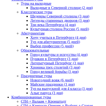
Туры на выходные
Выходные в Северной столице (2 дня)
Классические туры
Шедевры Северной столицы (3 дня)
Легенды старинных дворцов (3 дня)
Три века Петербурга (4 дня)
Культурная столица России (5 дней)
Абитуриентам
Хочу учиться в Петербурге (4 дня)
Тур для абитуриентов (5 дней)
Выбор профессии (5 дней)
Образовательные
Город культуры и искусства (4 дня)
Пушкин в Петербурге (3 дня)
Литературный Петербург (3 дня)
Хроника трех столетий (3 дня)
Город великой борьбы (3 дня)
Праздничные туры
Новогодний вояж (6 дней)
Майские праздники (3 дня)
Тур на выпускной для 4 класса (3 дня)
Алые паруса (3 дня)
Комбинированные туры
СПб + Валаам + Кронштадт
СПб + Крепость Орешек + Выборг + Старая