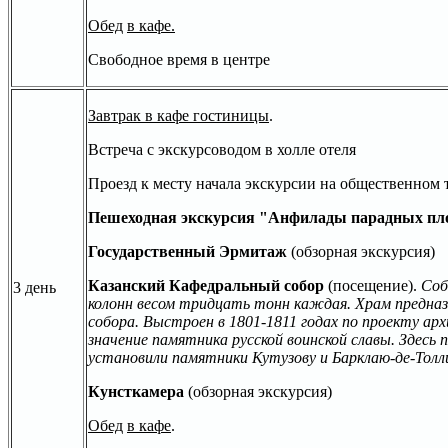
Обед
в кафе.
Свободное время в центре
Завтрак в кафе гостиницы
.
Встреча с экскурсоводом в холле отеля
Проезд к месту начала экскурсии на общественном 
Пешеходная экскурсия
"Анфилады парадных пл
Государственный Эрмитаж
(обзорная экскурсия)
Казанский Кафедральный собор
(посещение).
Соб
3 день
колонн весом тридцать тонн каждая. Храм предназ
собора. Выстроен в 1801-1811 годах по проекту а
значение памятника русской воинской славы. Здесь
установили памятники Кутузову и Барклаю-де-Толл
Кунсткамера
(обзорная экскурсия)
Обед
в кафе
.