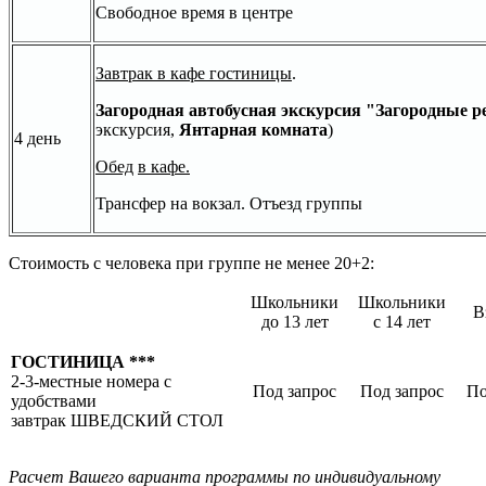
Свободное время в центре
Завтрак в кафе гостиницы
.
Загородная автобусная экскурсия "Загородные р
экскурсия,
Янтарная комната
)
4 день
Обед
в кафе.
Трансфер на вокзал. Отъезд группы
Стоимость с человека при группе не менее 20+2:
Школьники
Школьники
В
до 13 лет
с 14 лет
ГОСТИНИЦА ***
2-3-местные номера с
Под запрос
Под запрос
По
удобствами
завтрак ШВЕДСКИЙ СТОЛ
Расчет Вашего варианта программы по индивидуальному